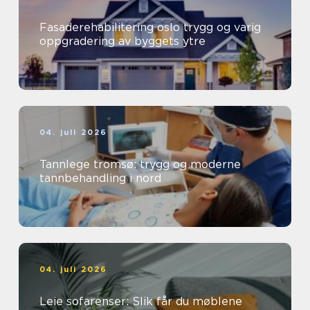
Fasaderehabilitering oslo trygg og varig
oppgradering av byggets ytre
04. juli 2026
Tannlege tromsø: trygg og moderne
tannbehandling i nord
04. juli 2026
Leie sofarenser: Slik får du møblene