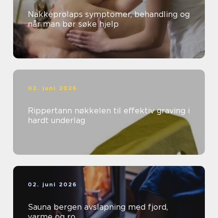
Nakkeprolaps symptomer, behandling og
når man bør søke hjelp
02. juni 2026
Rippertann nøkkelen til effektiv graving i
hardt underlag
02. juni 2026
Sauna bergen avslapning med fjord,
varme og ro