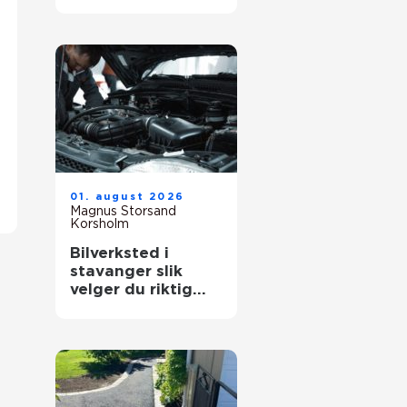
dokumenterte
resultater
01. august 2026
Magnus Storsand
Korsholm
Bilverksted i
stavanger slik
velger du riktig
verksted for bilen
din