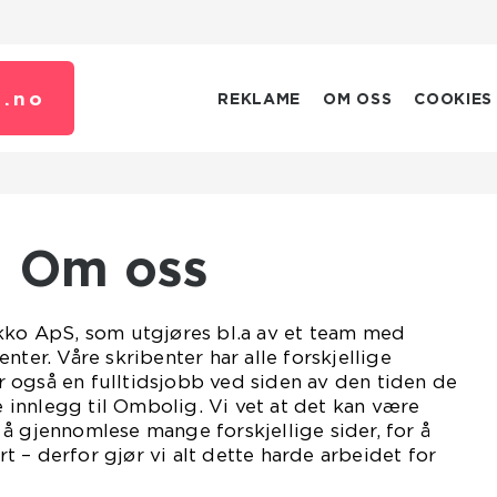
.
no
REKLAME
OM OSS
COOKIES
Om oss
ikko ApS, som utgjøres bl.a av et team med
nter. Våre skribenter har alle forskjellige
 også en fulltidsjobb ved siden av den tiden de
le innlegg til Ombolig. Vi vet at det kan være
å gjennomlese mange forskjellige sider, for å
 – derfor gjør vi alt dette harde arbeidet for