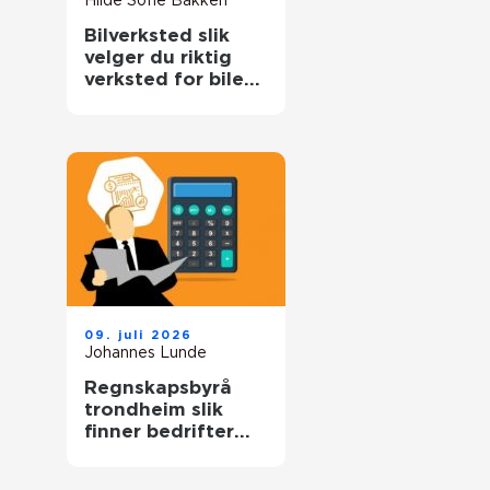
Hilde Sofie Bakken
Bilverksted slik
velger du riktig
verksted for bilen
din
09. juli 2026
Johannes Lunde
Regnskapsbyrå
trondheim slik
finner bedrifter
riktig partner