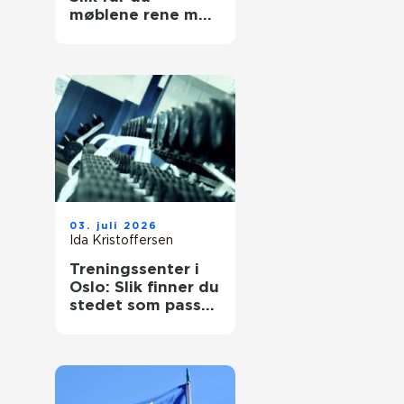
møblene rene med
tekstilrenser til
sofa
03. juli 2026
Ida Kristoffersen
Treningssenter i
Oslo: Slik finner du
stedet som passer
for deg