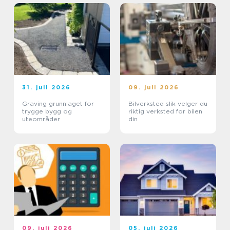
31. juli 2026
09. juli 2026
Graving grunnlaget for
Bilverksted slik velger du
trygge bygg og
riktig verksted for bilen
uteområder
din
09. juli 2026
05. juli 2026