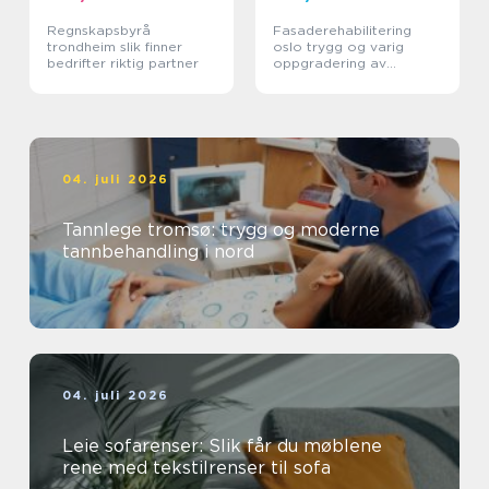
Regnskapsbyrå
Fasaderehabilitering
trondheim slik finner
oslo trygg og varig
bedrifter riktig partner
oppgradering av
byggets ytre
04. juli 2026
Tannlege tromsø: trygg og moderne
tannbehandling i nord
04. juli 2026
Leie sofarenser: Slik får du møblene
rene med tekstilrenser til sofa