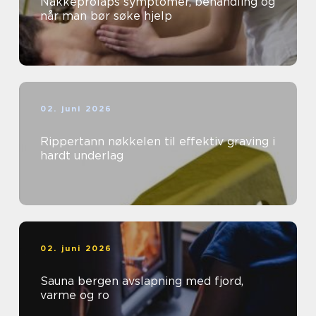
Nakkeprolaps symptomer, behandling og
når man bør søke hjelp
02. juni 2026
Rippertann nøkkelen til effektiv graving i
hardt underlag
02. juni 2026
Sauna bergen avslapning med fjord,
varme og ro