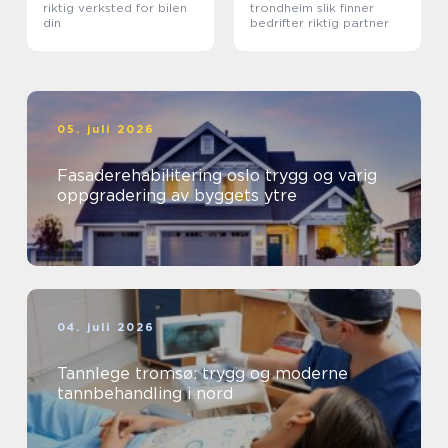
riktig verksted for bilen
trondheim slik finner
din
bedrifter riktig partner
05. juli 2026
Fasaderehabilitering oslo trygg og varig
oppgradering av byggets ytre
04. juli 2026
Tannlege tromsø: trygg og moderne
tannbehandling i nord