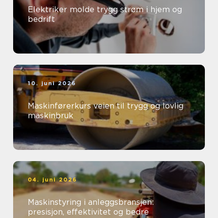
Elektriker molde trygg strøm i hjem og
bedrift
10. juni 2026
Maskinførerkurs veien til trygg og lovlig
maskinbruk
04. juni 2026
Maskinstyring i anleggsbransjen:
presisjon, effektivitet og bedre