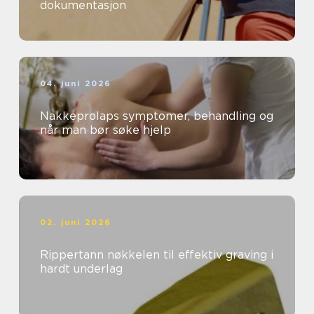
dokumentasjon
04. juni 2026
Nakkeprolaps symptomer, behandling og
når man bør søke hjelp
02. juni 2026
Rippertann nøkkelen til effektiv graving i
hardt underlag