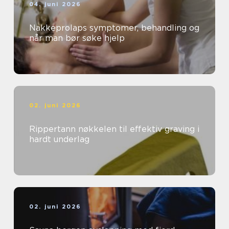
04. juni 2026
Nakkeprolaps symptomer, behandling og
når man bør søke hjelp
02. juni 2026
Rippertann nøkkelen til effektiv graving i
hardt underlag
02. juni 2026