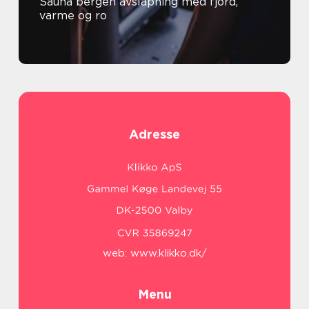
Sauna bergen avslapning med fjord,
varme og ro
Adresse
web:
www.klikko.dk/
Menu