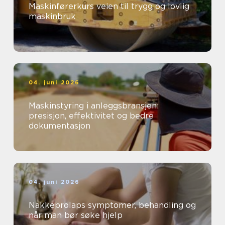
Maskinførerkurs veien til trygg og lovlig
maskinbruk
04. juni 2026
Maskinstyring i anleggsbransjen:
presisjon, effektivitet og bedre
dokumentasjon
04. juni 2026
Nakkeprolaps symptomer, behandling og
når man bør søke hjelp