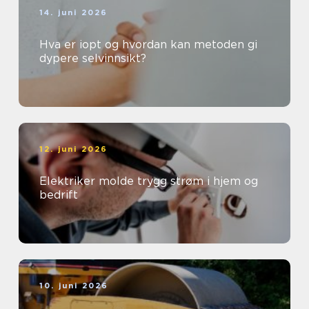
14. juni 2026
Hva er iopt og hvordan kan metoden gi
dypere selvinnsikt?
12. juni 2026
Elektriker molde trygg strøm i hjem og
bedrift
10. juni 2026