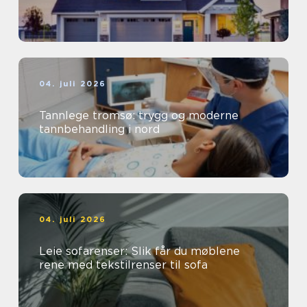
04. juli 2026
Tannlege tromsø: trygg og moderne
tannbehandling i nord
04. juli 2026
Leie sofarenser: Slik får du møblene
rene med tekstilrenser til sofa