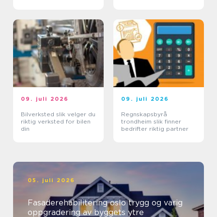
09. juli 2026
09. juli 2026
Bilverksted slik velger du
Regnskapsbyrå
riktig verksted for bilen
trondheim slik finner
din
bedrifter riktig partner
05. juli 2026
Fasaderehabilitering oslo trygg og varig
oppgradering av byggets ytre