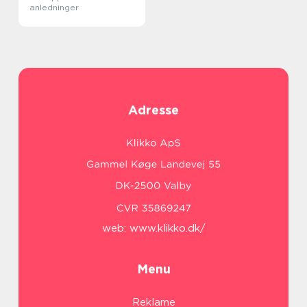
anledninger
Adresse
web:
www.klikko.dk/
Menu
Reklame