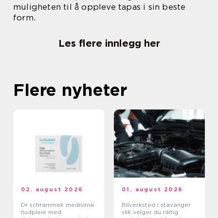
muligheten til å oppleve tapas i sin beste
form.
Les flere innlegg her
Flere nyheter
02. august 2026
01. august 2026
Dr schrammek medisinsk
Bilverksted i stavanger
hudpleie med
slik velger du riktig