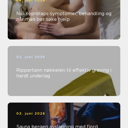
04. juni 2026
Nakkeprolaps symptomer, behandling og
når man bør søke hjelp
02. juni 2026
Rippertann nøkkelen til effektiv graving i
hardt underlag
02. juni 2026
Sauna bergen avslapning med fjord,