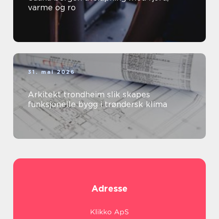
varme og ro
31. mai 2026
Arkitekt trondheim slik skapes
funksjonelle bygg i trøndersk klima
Adresse