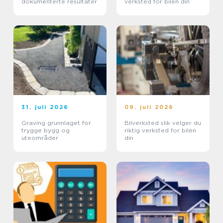
dokumenterte resultater
verksted for bilen din
31. juli 2026
09. juli 2026
Graving grunnlaget for
Bilverksted slik velger du
trygge bygg og
riktig verksted for bilen
uteområder
din