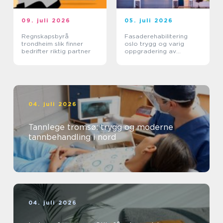
09. juli 2026
05. juli 2026
Regnskapsbyrå
Fasaderehabilitering
trondheim slik finner
oslo trygg og varig
bedrifter riktig partner
oppgradering av
byggets ytre
04. juli 2026
Tannlege tromsø: trygg og moderne
tannbehandling i nord
04. juli 2026