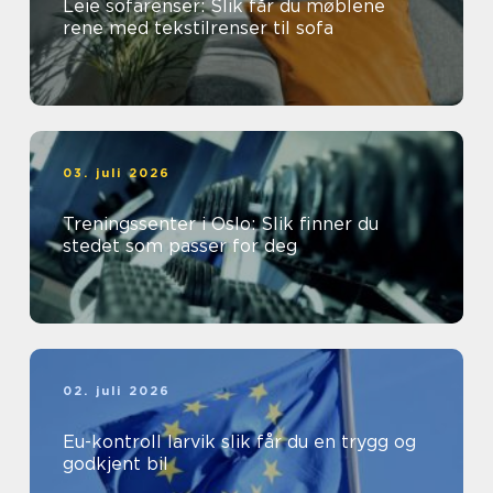
Leie sofarenser: Slik får du møblene
rene med tekstilrenser til sofa
03. juli 2026
Treningssenter i Oslo: Slik finner du
stedet som passer for deg
02. juli 2026
Eu-kontroll larvik slik får du en trygg og
godkjent bil