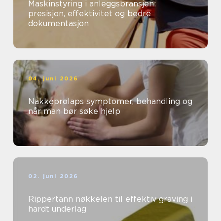
Maskinstyring i anleggsbransjen:
presisjon, effektivitet og bedre
dokumentasjon
04. juni 2026
Nakkeprolaps symptomer, behandling og
når man bør søke hjelp
02. juni 2026
Rippertann nøkkelen til effektiv graving i
hardt underlag