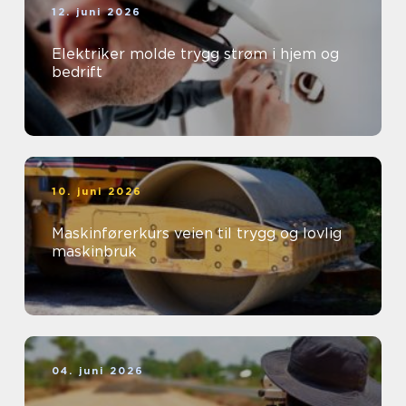
12. juni 2026
Elektriker molde trygg strøm i hjem og
bedrift
10. juni 2026
Maskinførerkurs veien til trygg og lovlig
maskinbruk
04. juni 2026