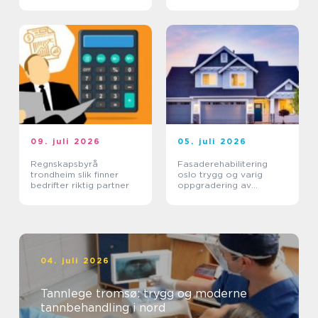
09. juli 2026
05. juli 2026
Regnskapsbyrå
Fasaderehabilitering
trondheim slik finner
oslo trygg og varig
bedrifter riktig partner
oppgradering av
byggets ytre
04. juli 2026
Tannlege tromsø: trygg og moderne
tannbehandling i nord