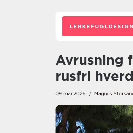
LERKEFUGLDESIGN
Avrusning første steg mot en
rusfri hver
09 mai 2026
Magnus Storsan