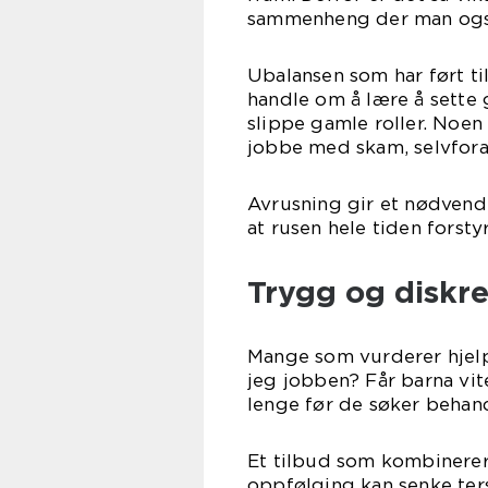
sammenheng der man også
Ubalansen som har ført ti
handle om å lære å sette 
slippe gamle roller. Noe
jobbe med skam, selvforak
Avrusning gir et nødvend
at rusen hele tiden forstyr
Trygg og diskr
Mange som vurderer hjelp,
jeg jobben? Får barna vit
lenge før de søker behand
Et tilbud som kombinerer 
oppfølging kan senke ters