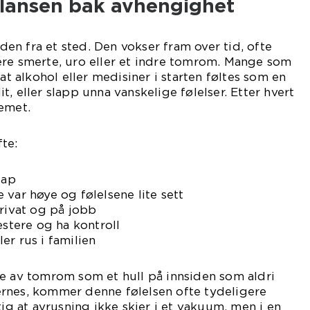
alansen bak avhengighet
n fra et sted. Den vokser fram over tid, ofte
ere smerte, uro eller et indre tomrom. Mange som
 at alkohol eller medisiner i starten føltes som en
lit, eller slapp unna vanskelige følelser. Etter hvert
emet.
te:
tap
 var høye og følelsene lite sett
privat og på jobb
estere og ha kontroll
er rus i familien
e av tomrom som et hull på innsiden som aldri
fjernes, kommer denne følelsen ofte tydeligere
tig at avrusning ikke skjer i et vakuum, men i en