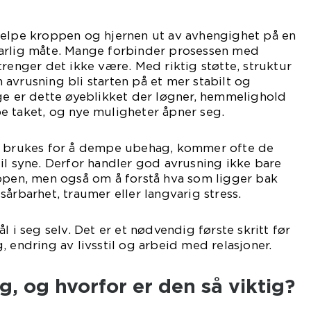
elpe kroppen og hjernen ut av avhengighet på en
arlig måte. Mange forbinder prosessen med
trenger det ikke være. Med riktig støtte, struktur
avrusning bli starten på et mer stabilt og
ge er dette øyeblikket der løgner, hemmelighold
e taket, og nye muligheter åpner seg.
r brukes for å dempe ubehag, kommer ofte de
il syne. Derfor handler god avrusning ikke bare
oppen, men også om å forstå hva som ligger bak
årbarhet, traumer eller langvarig stress.
l i seg selv. Det er et nødvendig første skritt før
, endring av livsstil og arbeid med relasjoner.
g, og hvorfor er den så viktig?