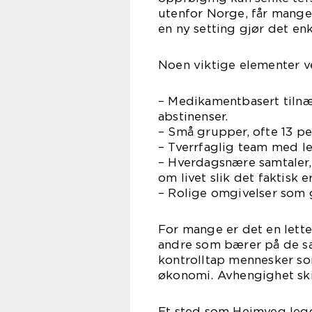
utenfor Norge, får mange 
en ny setting gjør det en
Noen viktige elementer v
– Medikamentbasert tilnæ
abstinenser.
– Små grupper, ofte 13 pers
– Tverrfaglig team med l
– Hverdagsnære samtaler, 
om livet slik det faktisk er
– Rolige omgivelser som g
For mange er det en lette
andre som bærer på de sa
kontrolltap mennesker som 
økonomi. Avhengighet skil
Et sted som Heimveg legg