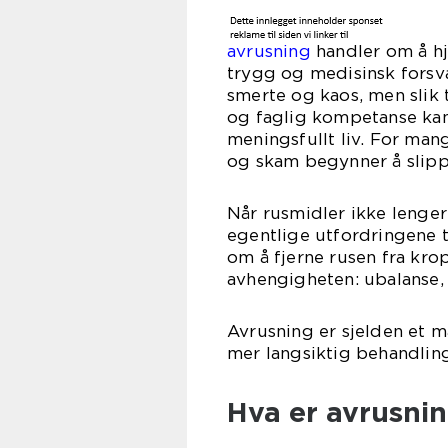
avrusning
handler om å hj
trygg og medisinsk forsv
smerte og kaos, men slik 
og faglig kompetanse kan 
meningsfullt liv. For man
og skam begynner å slipp
Når rusmidler ikke lenge
egentlige utfordringene t
om å fjerne rusen fra kr
avhengigheten: ubalanse, s
Avrusning er sjelden et må
mer langsiktig behandling
Hva er avrusnin