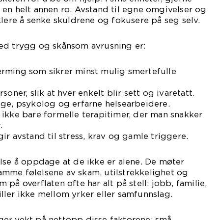
en helt annen ro. Avstand til egne omgivelser og
klere å senke skuldrene og fokusere på seg selv.
ed trygg og skånsom avrusning er:
rming som sikrer minst mulig smertefulle
oner, slik at hver enkelt blir sett og ivaretatt.
ege, psykolog og erfarne helsearbeidere.
ikke bare formelle terapitimer, der man snakker
.
ir avstand til stress, krav og gamle triggere.
lse å oppdage at de ikke er alene. De møter
mme følelsene av skam, utilstrekkelighet og
på overflaten ofte har alt på stell: jobb, familie,
ler ikke mellom yrker eller samfunnslag.
er vekt på nettopp disse faktorene: små