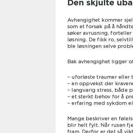
Den skjulte ub
Avhengighet kommer sjelde
som et forsøk på å håndt
søker avrusning, forteller
løsning. De fikk ro, selvtil
ble løsningen selve probl
Bak avhengighet ligger of
– uforløste traumer eller 
– en oppvekst der kravene
– langvarig stress, både 
– et sterkt behov for å pr
– erfaring med sykdom ell
Mange beskriver en følels
blir helt fylt. Når rusen 
fram. Derfor er det så vik