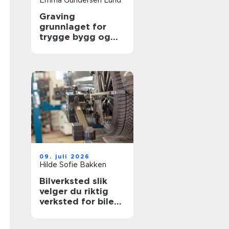
Emma Gundersen Lund
Graving
grunnlaget for
trygge bygg og
uteområder
09. juli 2026
Hilde Sofie Bakken
Bilverksted slik
velger du riktig
verksted for bilen
din