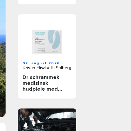
02. august 2026
Kristin Elisabeth Solberg
Dr schrammek
medisinsk
hudpleie med
dokumenterte
resultater