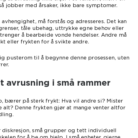
 jobber med årsaker, ikke bare symptomer.
l avhengighet, må forstås og adresseres. Det kan
grenser, tåle ubehag, uttrykke egne behov eller
n trenger å bearbeide vonde hendelser. Andre må
t eller frykten for å svikte andre.
ig pusterom til å begynne denne prosessen, uten
rer.
et avrusning i små rammer
 bærer på sterk frykt: Hva vil andre si? Mister
e alt? Denne frykten gjør at mange venter altfor
ling.
diskresjon, små grupper og tett individuell
kelen for å be om hjelp. I små enheter, gjerne