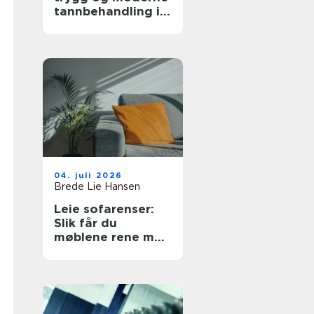
tannbehandling i
nord
04. juli 2026
Brede Lie Hansen
Leie sofarenser:
Slik får du
møblene rene med
tekstilrenser til
sofa