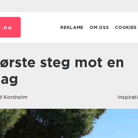
.
no
REKLAME
OM OSS
COOKIES
dag
d Korsholm
Inspirat