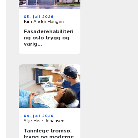
05. juli 2026
Kim Andre Haugen
Fasaderehabiliteri
ng oslo trygg og
varig
oppgradering av
byggets ytre
04. juli 2026
Silje Elise Johansen
Tannlege tromsø:
trygg og moderne