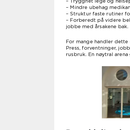
– Trygghet lege og helse
– Mindre ubehag medikam
– Struktur faste rutiner fo
– Forberedt på videre beha
jobbe med årsakene bak.
For mange handler dette 
Press, forventninger, job
rusbruk. En nøytral arena