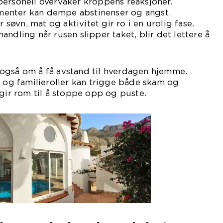
personell overvåker kroppens reaksjoner.
enter kan dempe abstinenser og angst.
r søvn, mat og aktivitet gir ro i en urolig fase.
ndling når rusen slipper taket, blir det lettere å
også om å få avstand til hverdagen hjemme.
b og familieroller kan trigge både skam og
 gir rom til å stoppe opp og puste.