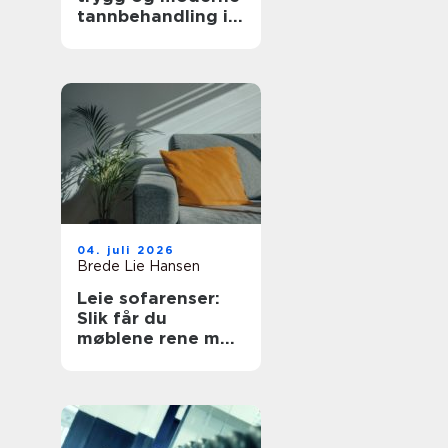
tannbehandling i
nord
04. juli 2026
Brede Lie Hansen
Leie sofarenser:
Slik får du
møblene rene med
tekstilrenser til
sofa