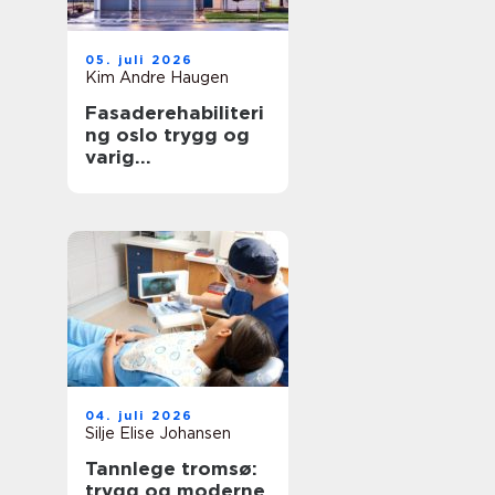
05. juli 2026
Kim Andre Haugen
Fasaderehabiliteri
ng oslo trygg og
varig
oppgradering av
byggets ytre
04. juli 2026
Silje Elise Johansen
Tannlege tromsø:
trygg og moderne