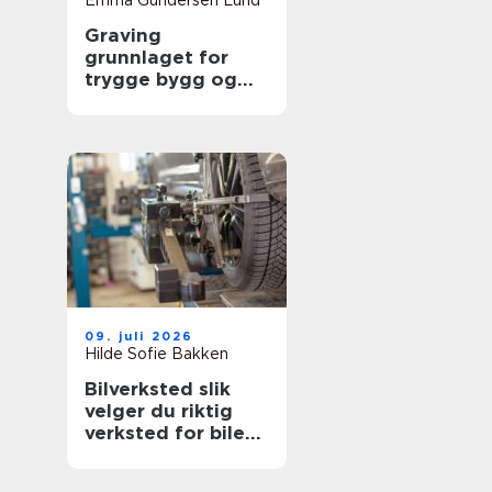
Emma Gundersen Lund
Graving
grunnlaget for
trygge bygg og
uteområder
09. juli 2026
Hilde Sofie Bakken
Bilverksted slik
velger du riktig
verksted for bilen
din