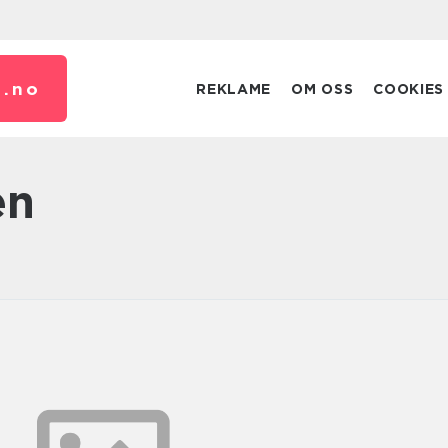
.
no
REKLAME
OM OSS
COOKIES
en