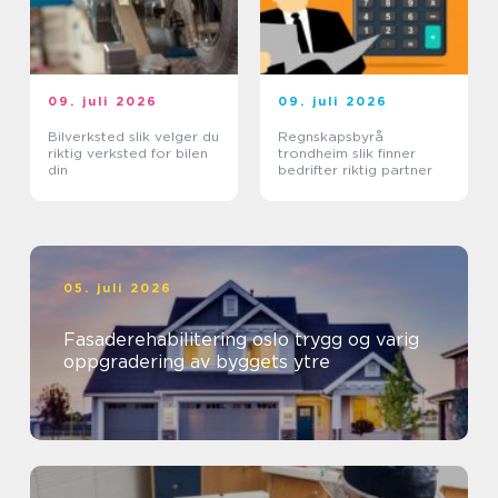
09. juli 2026
09. juli 2026
Bilverksted slik velger du
Regnskapsbyrå
riktig verksted for bilen
trondheim slik finner
din
bedrifter riktig partner
05. juli 2026
Fasaderehabilitering oslo trygg og varig
oppgradering av byggets ytre