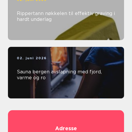
Rippertann nøkkelen til effektiv graving i
hardt underlag
02. juni 2026
Sauna bergen avslapning med fjord,
varme og ro
Adresse