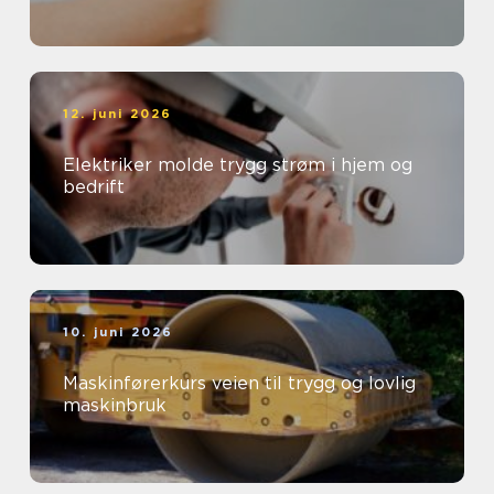
12. juni 2026
Elektriker molde trygg strøm i hjem og
bedrift
10. juni 2026
Maskinførerkurs veien til trygg og lovlig
maskinbruk