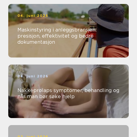
04. juni 2026
Maskinstyring i anleggsbransjen:
presisjon, effektivitet og bedre
dokumentasjon
04. juni 2026
Nakkeprolaps symptomer, behandling og
når man bør søke hjelp
02. juni 2026