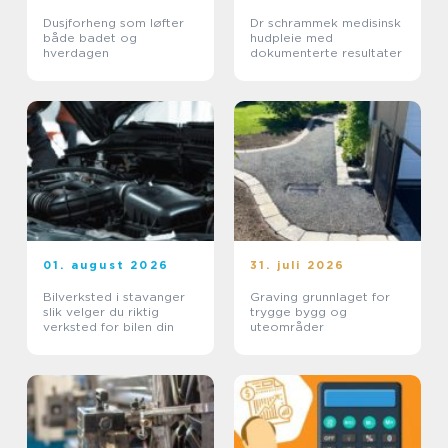
Dusjforheng som løfter
Dr schrammek medisinsk
både badet og
hudpleie med
hverdagen
dokumenterte resultater
01. august 2026
31. juli 2026
Bilverksted i stavanger
Graving grunnlaget for
slik velger du riktig
trygge bygg og
verksted for bilen din
uteområder