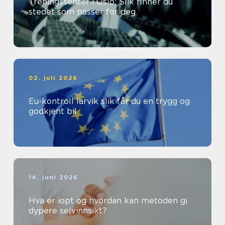
Treningssenter i Oslo: Slik finner du
stedet som passer for deg
02. juli 2026
Eu-kontroll larvik slik får du en trygg og
godkjent bil
14. juni 2026
Hva er iopt og hvordan kan metoden gi
dypere selvinnsikt?