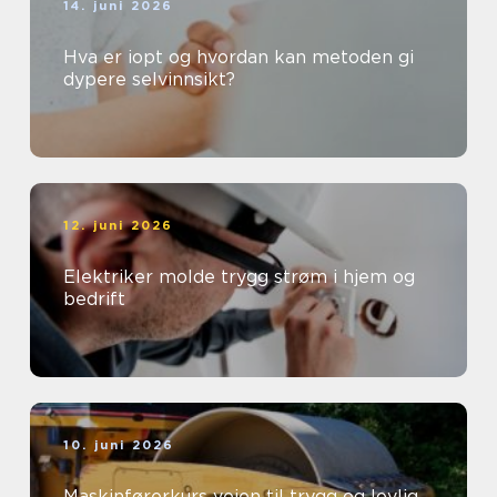
14. juni 2026
Hva er iopt og hvordan kan metoden gi
dypere selvinnsikt?
12. juni 2026
Elektriker molde trygg strøm i hjem og
bedrift
10. juni 2026
Maskinførerkurs veien til trygg og lovlig