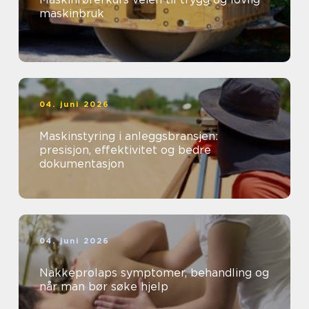
maskinbruk
04. juni 2026
Maskinstyring i anleggsbransjen:
presisjon, effektivitet og bedre
dokumentasjon
04. juni 2026
Nakkeprolaps symptomer, behandling og
når man bør søke hjelp