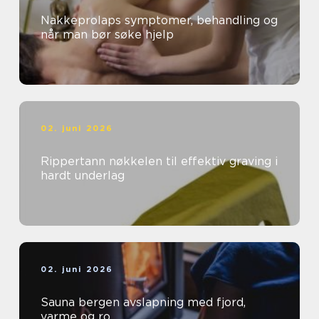
Nakkeprolaps symptomer, behandling og
når man bør søke hjelp
02. juni 2026
Rippertann nøkkelen til effektiv graving i
hardt underlag
02. juni 2026
Sauna bergen avslapning med fjord,
varme og ro