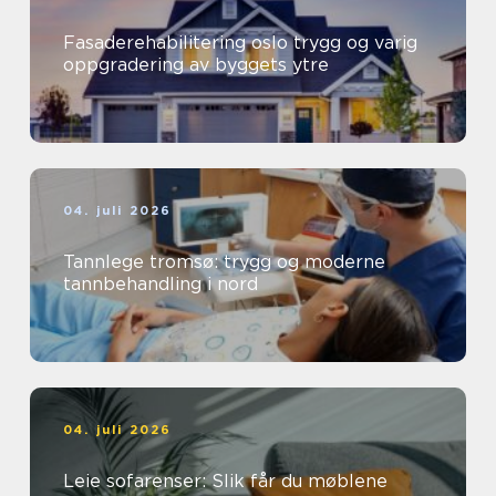
Fasaderehabilitering oslo trygg og varig
oppgradering av byggets ytre
04. juli 2026
Tannlege tromsø: trygg og moderne
tannbehandling i nord
04. juli 2026
Leie sofarenser: Slik får du møblene