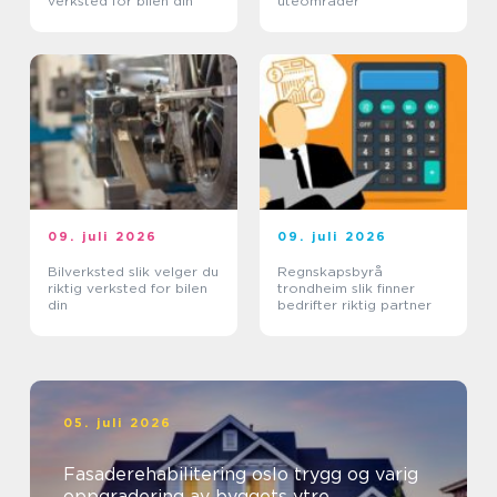
verksted for bilen din
uteområder
09. juli 2026
09. juli 2026
Bilverksted slik velger du
Regnskapsbyrå
riktig verksted for bilen
trondheim slik finner
din
bedrifter riktig partner
05. juli 2026
Fasaderehabilitering oslo trygg og varig
oppgradering av byggets ytre