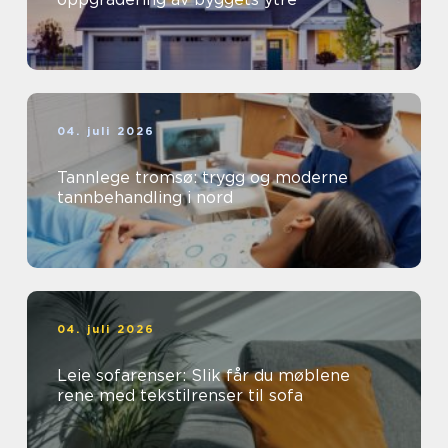
04. juli 2026
Tannlege tromsø: trygg og moderne
tannbehandling i nord
04. juli 2026
Leie sofarenser: Slik får du møblene
rene med tekstilrenser til sofa