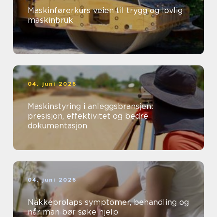
Maskinførerkurs veien til trygg og lovlig
maskinbruk
04. juni 2026
Maskinstyring i anleggsbransjen:
presisjon, effektivitet og bedre
dokumentasjon
04. juni 2026
Nakkeprolaps symptomer, behandling og
når man bør søke hjelp