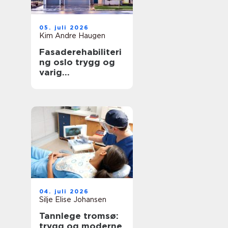
05. juli 2026
Kim Andre Haugen
Fasaderehabiliteri
ng oslo trygg og
varig
oppgradering av
byggets ytre
04. juli 2026
Silje Elise Johansen
Tannlege tromsø:
trygg og moderne