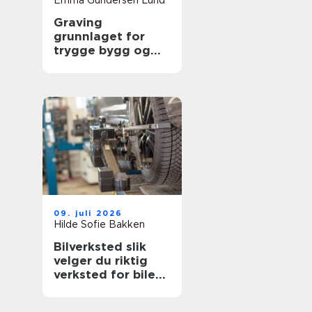
Emma Gundersen Lund
Graving
grunnlaget for
trygge bygg og
uteområder
09. juli 2026
Hilde Sofie Bakken
Bilverksted slik
velger du riktig
verksted for bilen
din