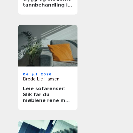
tannbehandling i
nord
04. juli 2026
Brede Lie Hansen
Leie sofarenser:
Slik får du
møblene rene med
tekstilrenser til
sofa