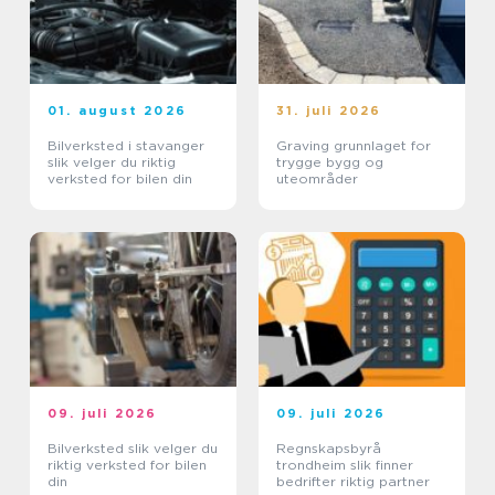
01. august 2026
31. juli 2026
Bilverksted i stavanger
Graving grunnlaget for
slik velger du riktig
trygge bygg og
verksted for bilen din
uteområder
09. juli 2026
09. juli 2026
Bilverksted slik velger du
Regnskapsbyrå
riktig verksted for bilen
trondheim slik finner
din
bedrifter riktig partner