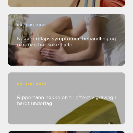
04. juni 2026
Nakkeprolaps symptomer, behandling og
når man bør søke hjelp
02. juni 2026
Rippertann nøkkelen til effektiv graving i
hardt underlag