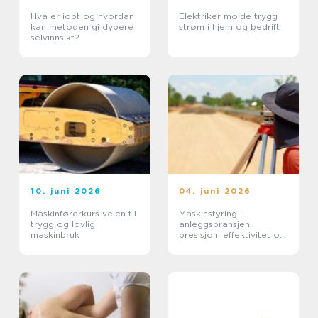
Hva er iopt og hvordan
Elektriker molde trygg
kan metoden gi dypere
strøm i hjem og bedrift
selvinnsikt?
10. juni 2026
04. juni 2026
Maskinførerkurs veien til
Maskinstyring i
trygg og lovlig
anleggsbransjen:
maskinbruk
presisjon, effektivitet og
bedre dokumentasjon