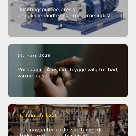
Doseringspumpe presis
kjemikaliehåndtering i moderne industri
02. mars 2026
Rørlegger i Ålesund: Trygge valg for bad,
varme og vann
18. februar 2026
Treningssenter i oslo: slik finner du
stedet som faktisk blir brukt