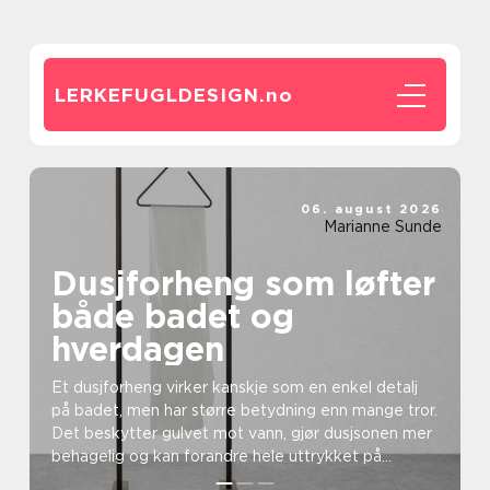
LERKEFUGLDESIGN.
no
06. august 2026
Marianne Sunde
Dusjforheng som løfter
både badet og
hverdagen
Et dusjforheng virker kanskje som en enkel detalj
på badet, men har større betydning enn mange tror.
Det beskytter gulvet mot vann, gjør dusjsonen mer
behagelig og kan forandre hele uttrykket på
romme...