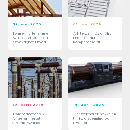
02. mai 2026
01. mai 2026
Tømrer i Lillehammer:
Arkitekter i Oslo: Slik
Kvalitet, erfaring og
finner du riktig
nøyaktighet i hvert
kompetanse til
prosjekt
prosjektet
19. april 2026
14. april 2026
Transformator slik
Transformator nøkkelen
fungerer hjertet i
til riktig spenning og
strømforsyningen
trygg drift