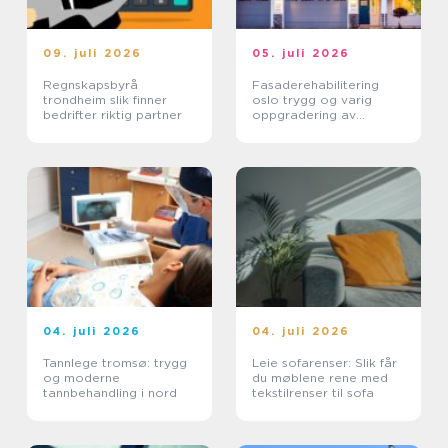
09. juli 2026
05. juli 2026
Regnskapsbyrå
Fasaderehabilitering
trondheim slik finner
oslo trygg og varig
bedrifter riktig partner
oppgradering av
byggets ytre
04. juli 2026
04. juli 2026
Tannlege tromsø: trygg
Leie sofarenser: Slik får
og moderne
du møblene rene med
tannbehandling i nord
tekstilrenser til sofa