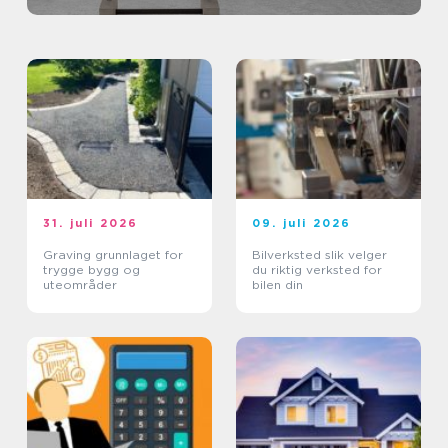
31. juli 2026
09. juli 2026
Graving grunnlaget for
Bilverksted slik velger
trygge bygg og
du riktig verksted for
uteområder
bilen din