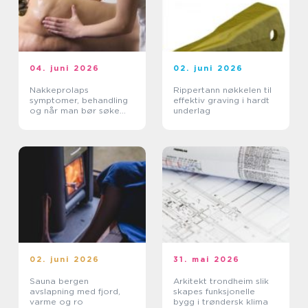
04. juni 2026
02. juni 2026
Nakkeprolaps
Rippertann nøkkelen til
symptomer, behandling
effektiv graving i hardt
og når man bør søke
underlag
hjelp
02. juni 2026
31. mai 2026
Sauna bergen
Arkitekt trondheim slik
avslapning med fjord,
skapes funksjonelle
varme og ro
bygg i trøndersk klima