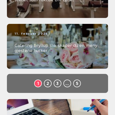
11. februar 2026
Catering bryllup slik skaper du en meny
gjestene husker
1
2
3
…
5