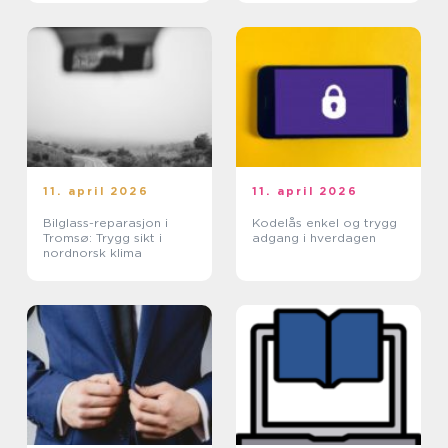
11. april 2026
11. april 2026
Bilglass-reparasjon i
Kodelås enkel og trygg
Tromsø: Trygg sikt i
adgang i hverdagen
nordnorsk klima