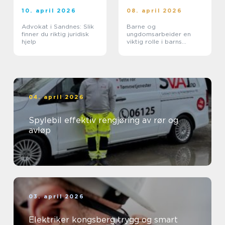
10. april 2026
08. april 2026
Advokat i Sandnes: Slik
Barne og
finner du riktig juridisk
ungdomsarbeider en
hjelp
viktig rolle i barns
hverdag
04. april 2026
Spylebil effektiv rengjøring av rør og
avløp
03. april 2026
Elektriker kongsberg trygg og smart