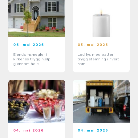
06. mai 2026
05. mai 2026
Eiendomsmegler i
Led lys med batteri
kirkenes trygg hjelp
trygg stemning i hvert
gjennom hele
rom
bolighandelen
04. mai 2026
04. mai 2026